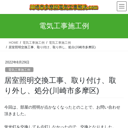
コ
ナ
ン
ビ
テ
ゲ
ン
ー
電気工事施工例
ツ
シ
へ
ョ
ス
ン
HOME
電気工事施工例
電気工事施工例
キ
に
居室照明交換工事、取り付け、取り外し、処分(川崎市多摩区)
ッ
移
プ
動
2022年8月29日
電気工事施工例
居室照明交換工事、取り付け、取
り外し、処分(川崎市多摩区)
今回は、部屋の照明が点かなくなったとのことで、お問い合わせ
頂きました。
蛍光灯を交換しても点灯しなかったので、交換となりました。