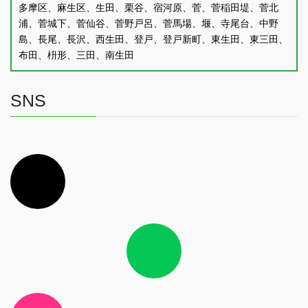
多摩区、麻生区、生田、栗谷、宿河原、菅、菅稲田堤、菅北
浦、菅城下、菅仙谷、菅野戸呂、菅馬場、堰、寺尾台、中野
島、長尾、長沢、西生田、登戸、登戸新町、東生田、東三田、
布田、枡形、三田、南生田
SNS
ア
イ
コ
ン
リ
ン
ク
ア
イ
コ
ン
リ
ン
ク
ア
イ