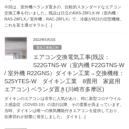
今回は、室外機ベランダ置きの、比較的スタンダードなエアコン
交換工事を行いました。既設は日立のRAS-28FLX-W（室内機：
RAS-28FLX／室外機：RAC-28FLX）で、冷媒がR22の旧型機種。
これを富士通ゼネラル […]
2022年5月2日
電気工事施工例
エアコン交換電気工事(既設：
S22GTNS-W（室内機 F22GTNS-W
/ 室外機 R22GNS）ダイキン工業→交換機種：
S25YTES-W ダイキン工業 8畳用 家庭用
エアコン) ベランダ置き(川崎市多摩区)
ダイキンのエアコンは非常に人気があり、特に新型コロナウイル
ス感染症（COVID-19）の流行以降、その需要が高まっています。
当時、ダイキンは唯一の換気機能付きエアコンを提供しており、
在庫切れが頻繁に発生しました。 ダイキ […]