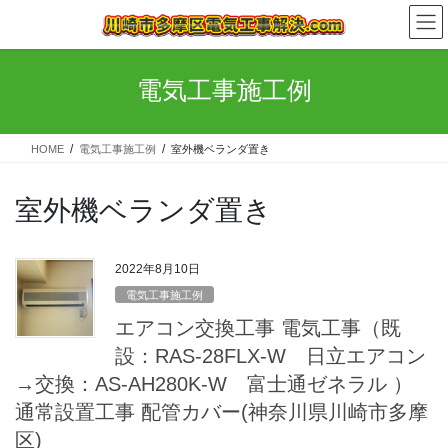
コ
ナ
ン
ビ
テ
ゲ
ン
ー
電気工事施工例
ツ
シ
へ
ョ
ス
ン
HOME
電気工事施工例
室外機ベランダ置き
キ
に
ッ
移
プ
動
室外機ベランダ置き
2022年8月10日
電気工事施工例
エアコン交換工事 電気工事（既
設：RAS-28FLX-W 日立エアコン
→交換：AS-AH280K-W 富士通ゼネラル ）
通常設置工事 配管カバー(神奈川県川崎市多摩
区)