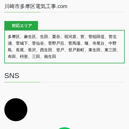
川崎市多摩区電気工事.com
対応エリア
多摩区、麻生区、生田、栗谷、宿河原、菅、菅稲田堤、菅北
浦、菅城下、菅仙谷、菅野戸呂、菅馬場、堰、寺尾台、中野
島、長尾、長沢、西生田、登戸、登戸新町、東生田、東三田、
布田、枡形、三田、南生田
SNS
ア
イ
コ
ン
リ
ン
ク
ア