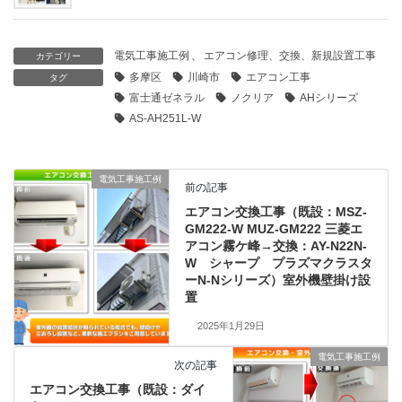
電気工事施工例
、
エアコン修理、交換、新規設置工事
カテゴリー
多摩区
川崎市
エアコン工事
タグ
富士通ゼネラル
ノクリア
AHシリーズ
AS-AH251L-W
電気工事施工例
前の記事
エアコン交換工事（既設：MSZ-
GM222-W MUZ-GM222 三菱エ
アコン霧ケ峰→交換：AY-N22N-
W シャープ プラズマクラスタ
ーN-Nシリーズ）室外機壁掛け設
置
2025年1月29日
電気工事施工例
次の記事
エアコン交換工事（既設：ダイ