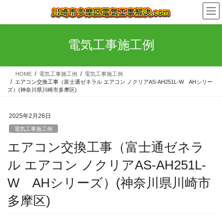
コ
ナ
ン
ビ
テ
ゲ
ン
ー
電気工事施工例
ツ
シ
へ
ョ
ス
ン
HOME
電気工事施工例
電気工事施工例
キ
に
エアコン交換工事（富士通ゼネラル エアコン ノクリアAS-AH251L-W AHシリー
ッ
移
ズ）(神奈川県川崎市多摩区)
プ
動
2025年2月26日
電気工事施工例
エアコン交換工事（富士通ゼネラ
ル エアコン ノクリアAS-AH251L-
W AHシリーズ）(神奈川県川崎市
多摩区)