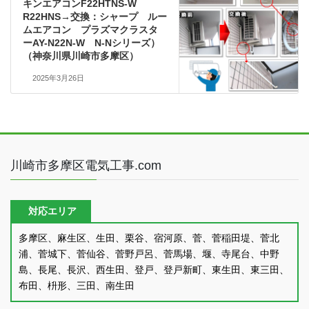
キンエアコンF22HTNS-W
R22HNS→交換：シャープ ルー
ムエアコン プラズマクラスタ
ーAY-N22N-W N-Nシリーズ）
（神奈川県川崎市多摩区）
2025年3月26日
川崎市多摩区電気工事.com
対応エリア
多摩区、麻生区、生田、栗谷、宿河原、菅、菅稲田堤、菅北
浦、菅城下、菅仙谷、菅野戸呂、菅馬場、堰、寺尾台、中野
島、長尾、長沢、西生田、登戸、登戸新町、東生田、東三田、
布田、枡形、三田、南生田