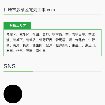
川崎市多摩区電気工事.com
対応エリア
多摩区、麻生区、生田、栗谷、宿河原、菅、菅稲田堤、菅北
浦、菅城下、菅仙谷、菅野戸呂、菅馬場、堰、寺尾台、中野
島、長尾、長沢、西生田、登戸、登戸新町、東生田、東三田、
布田、枡形、三田、南生田
SNS
ア
イ
コ
ン
リ
ン