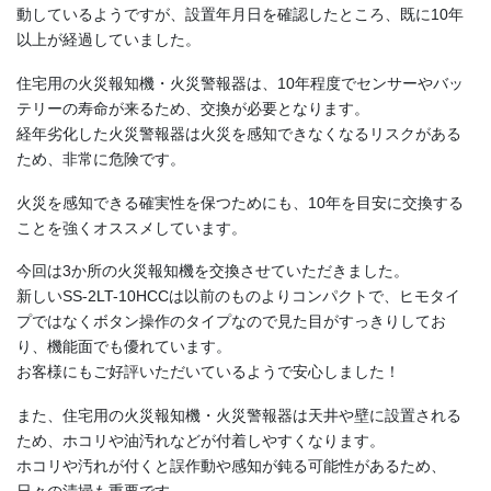
動しているようですが、設置年月日を確認したところ、既に10年
以上が経過していました。
住宅用の火災報知機・火災警報器は、10年程度でセンサーやバッ
テリーの寿命が来るため、交換が必要となります。
経年劣化した火災警報器は火災を感知できなくなるリスクがある
ため、非常に危険です。
火災を感知できる確実性を保つためにも、10年を目安に交換する
ことを強くオススメしています。
今回は3か所の火災報知機を交換させていただきました。
新しいSS-2LT-10HCCは以前のものよりコンパクトで、ヒモタイ
プではなくボタン操作のタイプなので見た目がすっきりしてお
り、機能面でも優れています。
お客様にもご好評いただいているようで安心しました！
また、住宅用の火災報知機・火災警報器は天井や壁に設置される
ため、ホコリや油汚れなどが付着しやすくなります。
ホコリや汚れが付くと誤作動や感知が鈍る可能性があるため、