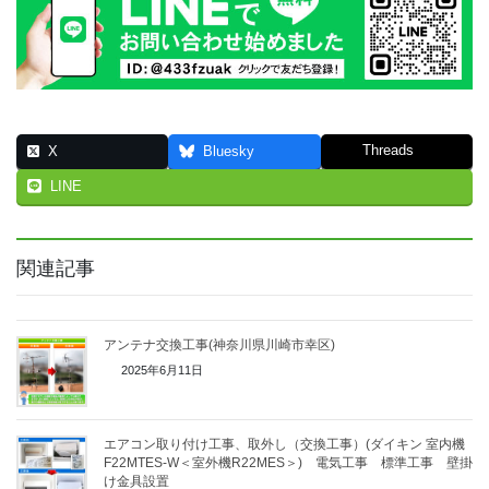
Threads
X
Bluesky
LINE
関連記事
アンテナ交換工事(神奈川県川崎市幸区)
2025年6月11日
エアコン取り付け工事、取外し（交換工事）(ダイキン 室内機
F22MTES-W＜室外機R22MES＞) 電気工事 標準工事 壁掛
け金具設置