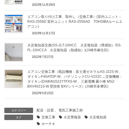
2023年11月29日
エアコン取り付け工事、取外し（交換工事）(室内ユニット：
RAS-2556D 室外ユニット:RAS-2556AD TOHSIBAルームエ
アコン)
2023年11月17日
火災報知器交換(SS-2LT-10HCC 火災報知器（煙感知）/SS-
FL-10HCCA 火災報知器（熱感知）)(川崎市麻生区)
2022年7月27日
エアコン交換工事（既設機種：富士通ゼネラルAS-J22S-W 、
ダイキンF40ATDP-W、パナソニックCU-V222C→交換機種：
ダイキン(DAIKIN)S22YTFXS-W 、三菱電機 霧ケ峰 MSZ-
BXV4021S-W 壁掛形 BXVシリーズ）(川崎市多摩区)
2022年5月23日
配送・設置
、
電気工事施工例
カテゴリー
交換工事
火災警報器
火災報知器
タグ
ホーチキ