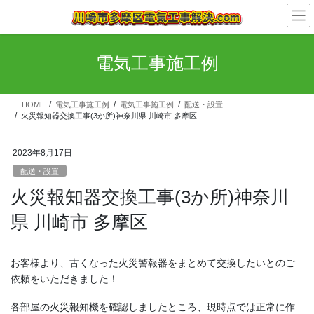
コ
ナ
ン
ビ
テ
ゲ
ン
ー
電気工事施工例
ツ
シ
へ
ョ
ス
ン
HOME
電気工事施工例
電気工事施工例
配送・設置
キ
に
火災報知器交換工事(3か所)神奈川県 川崎市 多摩区
ッ
移
プ
動
2023年8月17日
配送・設置
火災報知器交換工事(3か所)神奈川
県 川崎市 多摩区
お客様より、古くなった火災警報器をまとめて交換したいとのご
依頼をいただきました！
各部屋の火災報知機を確認しましたところ、現時点では正常に作