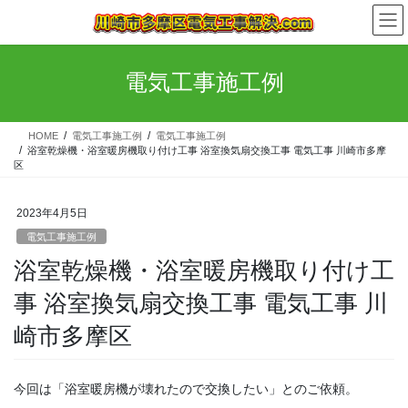
コ
ナ
ン
ビ
テ
ゲ
ン
ー
電気工事施工例
ツ
シ
へ
ョ
ス
ン
HOME
電気工事施工例
電気工事施工例
キ
に
浴室乾燥機・浴室暖房機取り付け工事 浴室換気扇交換工事 電気工事 川崎市多摩
ッ
移
区
プ
動
2023年4月5日
電気工事施工例
浴室乾燥機・浴室暖房機取り付け工
事 浴室換気扇交換工事 電気工事 川
崎市多摩区
今回は「浴室暖房機が壊れたので交換したい」とのご依頼。