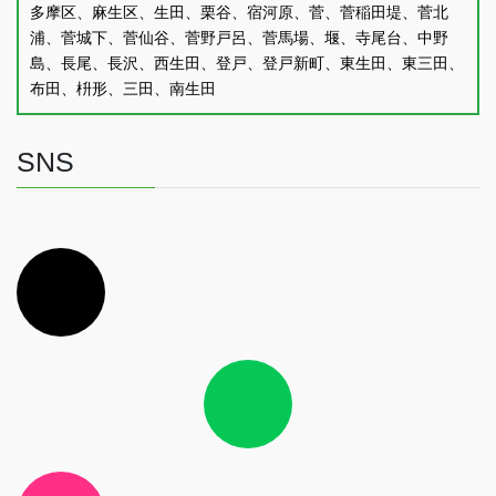
多摩区、麻生区、生田、栗谷、宿河原、菅、菅稲田堤、菅北
浦、菅城下、菅仙谷、菅野戸呂、菅馬場、堰、寺尾台、中野
島、長尾、長沢、西生田、登戸、登戸新町、東生田、東三田、
布田、枡形、三田、南生田
SNS
ア
イ
コ
ン
リ
ン
ク
ア
イ
コ
ン
リ
ン
ク
ア
イ