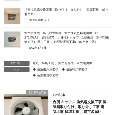
浴室換気扇交換工事（取り付け、取り外し）電気工事(川崎市
麻生区)
2022年10月12日
浴室暖房機工事（設置機種：浴室換気乾燥暖房機 BF-
271RGA2 高須産業 天井取付タイプ 1室換気 24時間換
気対応） 開口工事 単独配線電気工事(川崎市麻生区)
2022年8月5日
電気工事施工例
、
浴室乾燥機・浴室暖房機
カテゴリー
浴室換気扇交換
浴室乾燥機交換
タグ
浴室暖房機交換
電気工事施工例
前の記事
台所 キッチン 換気扇交換工事 換
気扇取り付け、取り外し工事 電
気工事 標準工事 川崎市多摩区