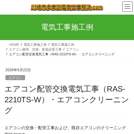
コ
ナ
ン
ビ
テ
ゲ
ン
ー
電気工事施工例
ツ
シ
へ
ョ
ス
ン
HOME
電気工事施工例
電気工事施工例
キ
に
エアコン修理、交換、新規設置工事
エアコン
ッ
移
エアコン配管交換電気工事（RAS-2210TS-W）・エアコンクリーニング
プ
動
2026年5月22日
エアコン
エアコン配管交換電気工事（RAS-
2210TS-W）・エアコンクリーニン
グ
エアコンの交換・配管工事および、既存エアコンのクリーニング