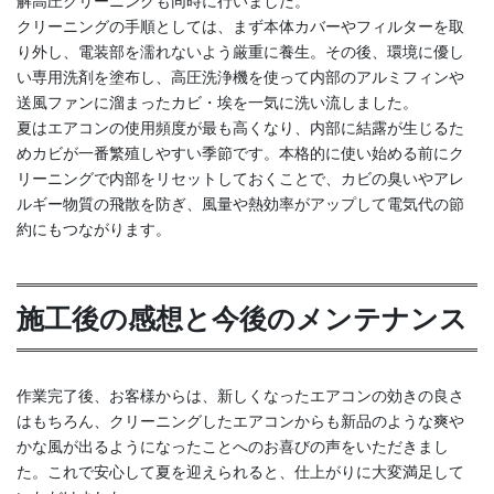
解高圧クリーニングも同時に行いました。
クリーニングの手順としては、まず本体カバーやフィルターを取
り外し、電装部を濡れないよう厳重に養生。その後、環境に優し
い専用洗剤を塗布し、高圧洗浄機を使って内部のアルミフィンや
送風ファンに溜まったカビ・埃を一気に洗い流しました。
夏はエアコンの使用頻度が最も高くなり、内部に結露が生じるた
めカビが一番繁殖しやすい季節です。本格的に使い始める前にク
リーニングで内部をリセットしておくことで、カビの臭いやアレ
ルギー物質の飛散を防ぎ、風量や熱効率がアップして電気代の節
約にもつながります。
施工後の感想と今後のメンテナンス
作業完了後、お客様からは、新しくなったエアコンの効きの良さ
はもちろん、クリーニングしたエアコンからも新品のような爽や
かな風が出るようになったことへのお喜びの声をいただきまし
た。これで安心して夏を迎えられると、仕上がりに大変満足して