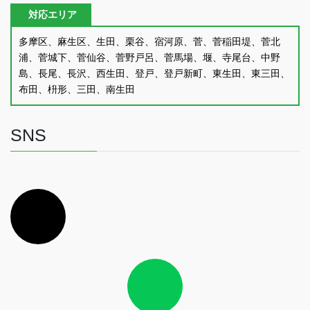
対応エリア
多摩区、麻生区、生田、栗谷、宿河原、菅、菅稲田堤、菅北
浦、菅城下、菅仙谷、菅野戸呂、菅馬場、堰、寺尾台、中野
島、長尾、長沢、西生田、登戸、登戸新町、東生田、東三田、
布田、枡形、三田、南生田
SNS
ア
イ
コ
ン
リ
ン
ク
ア
イ
コ
ン
リ