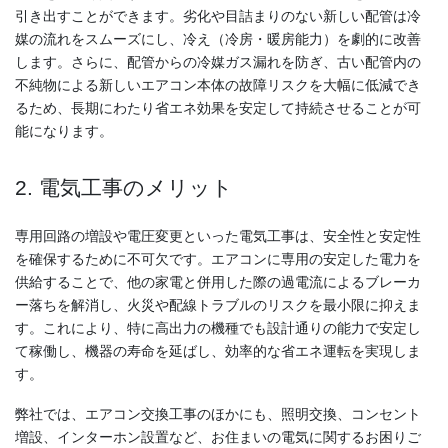
引き出すことができます。劣化や目詰まりのない新しい配管は冷
媒の流れをスムーズにし、冷え（冷房・暖房能力）を劇的に改善
します。さらに、配管からの冷媒ガス漏れを防ぎ、古い配管内の
不純物による新しいエアコン本体の故障リスクを大幅に低減でき
るため、長期にわたり省エネ効果を安定して持続させることが可
能になります。
2. 電気工事のメリット
専用回路の増設や電圧変更といった電気工事は、安全性と安定性
を確保するために不可欠です。エアコンに専用の安定した電力を
供給することで、他の家電と併用した際の過電流によるブレーカ
ー落ちを解消し、火災や配線トラブルのリスクを最小限に抑えま
す。これにより、特に高出力の機種でも設計通りの能力で安定し
て稼働し、機器の寿命を延ばし、効率的な省エネ運転を実現しま
す。
弊社では、エアコン交換工事のほかにも、照明交換、コンセント
増設、インターホン設置など、お住まいの電気に関するお困りご