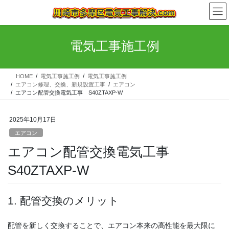
コ
ナ
ン
ビ
テ
ゲ
ン
ー
電気工事施工例
ツ
シ
へ
ョ
ス
ン
HOME
電気工事施工例
電気工事施工例
キ
に
エアコン修理、交換、新規設置工事
エアコン
ッ
移
エアコン配管交換電気工事 S40ZTAXP-W
プ
動
2025年10月17日
エアコン
エアコン配管交換電気工事
S40ZTAXP-W
1. 配管交換のメリット
配管を新しく交換することで、エアコン本来の高性能を最大限に