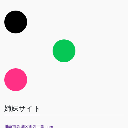
ア
イ
コ
ン
リ
ン
ク
ア
イ
コ
ン
リ
ン
ク
ア
イ
コ
ン
リ
ン
ク
姉妹サイト
川崎市高津区電気工事.com