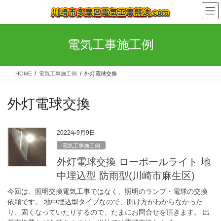
コ
ナ
ン
ビ
テ
ゲ
ン
ー
電気工事施工例
ツ
シ
へ
ョ
ス
ン
HOME
電気工事施工例
外灯電球交換
キ
に
ッ
移
プ
動
外灯電球交換
2022年9月9日
電気工事施工例
外灯電球交換 ローポールライト 地
中埋込型 防雨型(川崎市麻生区)
今回は、照明交換電気工事ではなく、照明のランプ・電球の交換
依頼です。 地中埋込型タイプなので、開け方がわからなかった
り、固くなっていたりするので、たまにお問合せを頂きます。 出