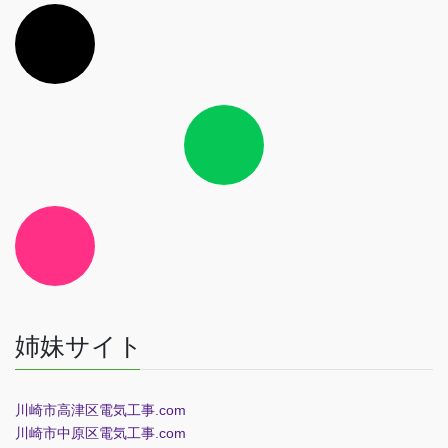
ア
イ
コ
ン
リ
ン
ク
ア
イ
コ
ン
リ
ン
ク
ア
イ
コ
ン
リ
ン
ク
姉妹サイト
川崎市高津区電気工事.com
川崎市中原区電気工事.com