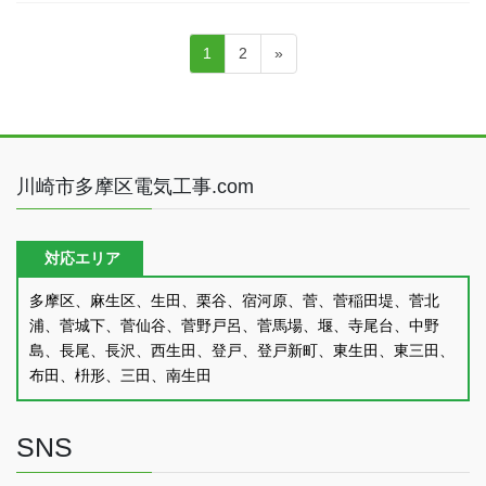
投
固
固
1
2
»
稿
定
定
ペ
ペ
の
ー
ー
ペ
ジ
ジ
ー
川崎市多摩区電気工事.com
ジ
送
対応エリア
り
多摩区、麻生区、生田、栗谷、宿河原、菅、菅稲田堤、菅北
浦、菅城下、菅仙谷、菅野戸呂、菅馬場、堰、寺尾台、中野
島、長尾、長沢、西生田、登戸、登戸新町、東生田、東三田、
布田、枡形、三田、南生田
SNS