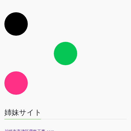
ア
イ
コ
ン
リ
ン
ク
ア
イ
コ
ン
リ
ン
ク
ア
イ
コ
ン
リ
ン
ク
姉妹サイト