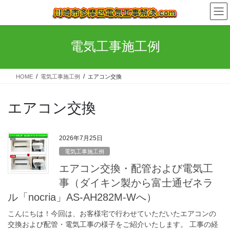
コ
ナ
ン
ビ
テ
ゲ
ン
ー
電気工事施工例
ツ
シ
へ
ョ
ス
ン
HOME
電気工事施工例
エアコン交換
キ
に
ッ
移
プ
動
エアコン交換
2026年7月25日
電気工事施工例
エアコン交換・配管および電気工
事（ダイキン製から富士通ゼネラ
ル「nocria」AS-AH282M-Wへ）
こんにちは！今回は、お客様宅で行わせていただいたエアコンの
交換および配管・電気工事の様子をご紹介いたします。 工事の経