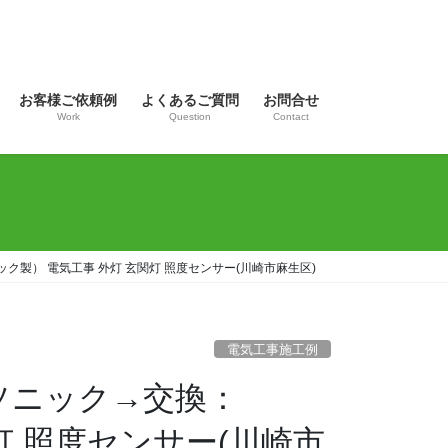
お客様ご依頼例
よくあるご質問
お問合せ
Work
Question
Contact
ック製） 電気工事 外灯 玄関灯 照度センサー(川崎市麻生区)
電気工事施工例
ナソニック→交換：
関灯 照度センサー(川崎市