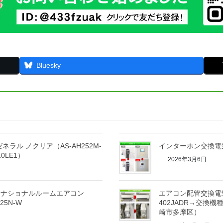
Bluesky
ル ノクリア（AS-AH252M-
インターホン交換電気
0LE1）
2026年3月6日
：ナショナルルームエアコン
エアコン配管交換電気
25N-W
402JADR→交換
崎市多摩区）