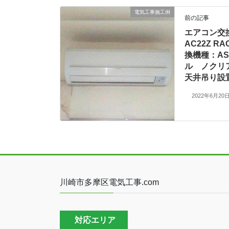
電気工事施工例
前の記事
エアコン交
AC22Z RA
換機種：AS
ル ノクリア
天井吊り設
2022年6月20
川崎市多摩区電気工事.com
対応エリア