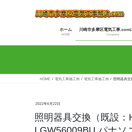
コ
ナ
ン
ビ
テ
ゲ
ン
ー
ホーム
川崎市多摩区電気工事.com
ツ
シ
HOME
Company
へ
ョ
ス
ン
キ
に
ッ
移
プ
動
HOME
電気工事施工例
電気工事施工例
照明器具交換
2022年6月22日
照明器具交換（既設：H
LGW56009BU パ