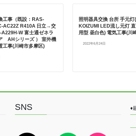
換工事（既設：RAS-
照明器具交換 台所 手元灯(A
C-AC22Z R410A 日立→交
KOIZUMI LED流し元灯
-A229H-W 富士通ゼネラ
用型 昼白色) 電気工事(川
 AHシリーズ ） 室外機
2022年6月24日
置工事(川崎市多摩区)
日
SNS
♦
ア
ア
ア