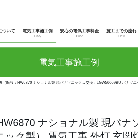
について
電気工事施工例
安心の電気工事料金
施工までの流れ
Diary
Price
Flow
電気工事施工例
（既設：HW6870 ナショナル製 現パナソニック→交換：LGW56009BU パナソニ
W6870 ナショナル製 現パ
ナソニック製） 電気工事 外灯 玄