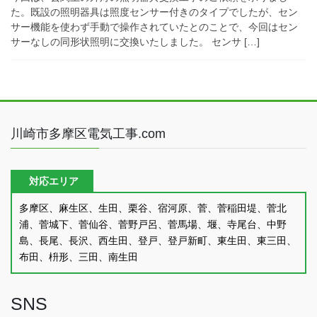
た。既設の照明器具は照度センサー付きのタイプでしたが、セン
サー機能を使わず手動で操作されていたとのことで、今回はセン
サーなしの同形状照明に交換いたしました。 センサ […]
川崎市多摩区電気工事.com
対応エリア
多摩区、麻生区、生田、栗谷、宿河原、菅、菅稲田堤、菅北
浦、菅城下、菅仙谷、菅野戸呂、菅馬場、堰、寺尾台、中野
島、長尾、長沢、西生田、登戸、登戸新町、東生田、東三田、
布田、枡形、三田、南生田
SNS