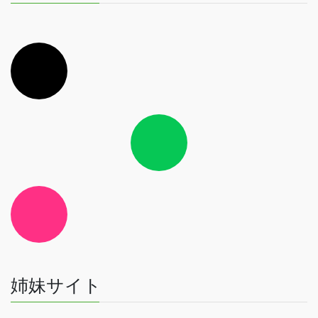
ア
イ
コ
ン
リ
ン
ク
ア
イ
コ
ン
リ
ン
ク
ア
イ
コ
ン
リ
ン
ク
姉妹サイト