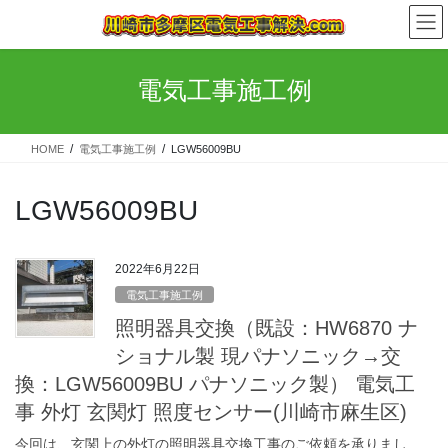
コ
ナ
ン
ビ
テ
ゲ
ン
ー
電気工事施工例
ツ
シ
へ
ョ
ス
ン
HOME
電気工事施工例
LGW56009BU
キ
に
ッ
移
プ
動
LGW56009BU
2022年6月22日
電気工事施工例
照明器具交換（既設：HW6870 ナ
ショナル製 現パナソニック→交
換：LGW56009BU パナソニック製） 電気工
事 外灯 玄関灯 照度センサー(川崎市麻生区)
今回は、玄関上の外灯の照明器具交換工事のご依頼を承りまし