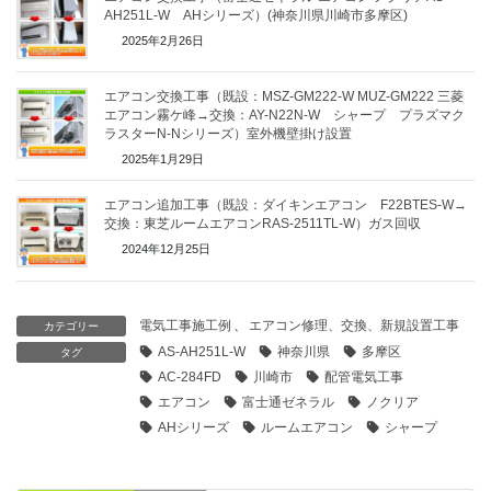
AH251L-W AHシリーズ）(神奈川県川崎市多摩区)
2025年2月26日
エアコン交換工事（既設：MSZ-GM222-W MUZ-GM222 三菱
エアコン霧ケ峰→交換：AY-N22N-W シャープ プラズマク
ラスターN-Nシリーズ）室外機壁掛け設置
2025年1月29日
エアコン追加工事（既設：ダイキンエアコン F22BTES-W→
交換：東芝ルームエアコンRAS-2511TL-W）ガス回収
2024年12月25日
電気工事施工例
、
エアコン修理、交換、新規設置工事
カテゴリー
AS-AH251L-W
神奈川県
多摩区
タグ
AC-284FD
川崎市
配管電気工事
エアコン
富士通ゼネラル
ノクリア
AHシリーズ
ルームエアコン
シャープ