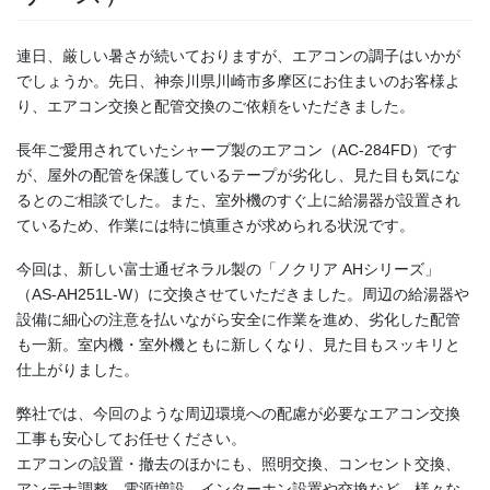
連日、厳しい暑さが続いておりますが、エアコンの調子はいかが
でしょうか。先日、神奈川県川崎市多摩区にお住まいのお客様よ
り、エアコン交換と配管交換のご依頼をいただきました。
長年ご愛用されていたシャープ製のエアコン（AC-284FD）です
が、屋外の配管を保護しているテープが劣化し、見た目も気にな
るとのご相談でした。また、室外機のすぐ上に給湯器が設置され
ているため、作業には特に慎重さが求められる状況です。
今回は、新しい富士通ゼネラル製の「ノクリア AHシリーズ」
（AS-AH251L-W）に交換させていただきました。周辺の給湯器や
設備に細心の注意を払いながら安全に作業を進め、劣化した配管
も一新。室内機・室外機ともに新しくなり、見た目もスッキリと
仕上がりました。
弊社では、今回のような周辺環境への配慮が必要なエアコン交換
工事も安心してお任せください。
エアコンの設置・撤去のほかにも、照明交換、コンセント交換、
アンテナ調整、電源増設、インターホン設置や交換など、様々な