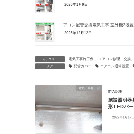
2026年1月9日
エアコン配管交換電気工事 室外機2段置
2025年12月12日
電気工事施工例
、
エアコン修理、交換
カテゴリー
配管カバー
エアコン通常設置
タグ
電気工事施工例
前の記事
施設照明器具
形 LEDバ
2022年1月17