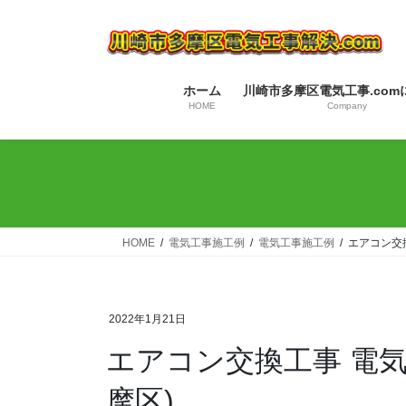
コ
ナ
ン
ビ
テ
ゲ
ン
ー
ホーム
川崎市多摩区電気工事.com
ツ
シ
HOME
Company
へ
ョ
ス
ン
キ
に
ッ
移
プ
動
HOME
電気工事施工例
電気工事施工例
エアコン交
2022年1月21日
エアコン交換工事 電気
摩区)