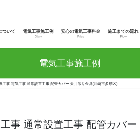
について
電気工事施工例
安心の電気工事料金
施工までの流れ
Diary
Price
Flow
電気工事施工例
換工事 電気工事 通常設置工事 配管カバー 天井吊り金具(川崎市多摩区)
工事 通常設置工事 配管カバー