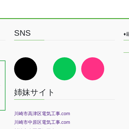
SNS
♦
ア
ア
ア
イ
イ
イ
、
コ
コ
コ
ン
ン
ン
戸
リ
リ
リ
ン
ン
ン
長
ク
ク
ク
姉妹サイト
三
川崎市高津区電気工事.com
川崎市中原区電気工事.com