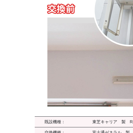
既設機種：
東芝キャリア 製 RAS-
交換機種：
富士通ゼネラル 製 AS-