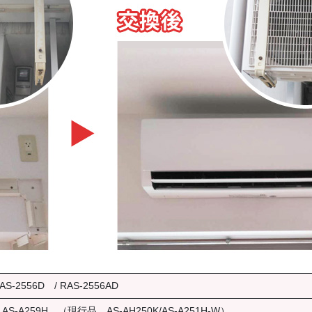
2556D / RAS-2556AD
A259H （現行品 AS-AH250K/AS-A251H-W）