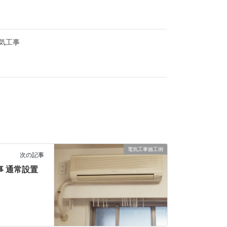
気工事
電気工事施工例
次の記事
事 通常設置