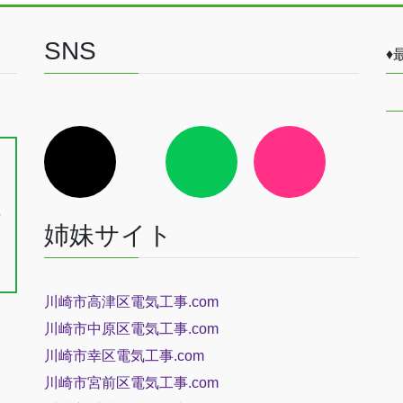
SNS
♦
ア
ア
ア
イ
イ
イ
、
コ
コ
コ
ン
ン
ン
戸
リ
リ
リ
ン
ン
ン
長
ク
ク
ク
姉妹サイト
三
川崎市高津区電気工事.com
川崎市中原区電気工事.com
川崎市幸区電気工事.com
川崎市宮前区電気工事.com