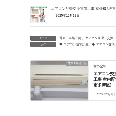
エアコン配管交換電気工事 室外機2段置
2025年12月12日
電気工事施工例
、
エアコン修理、交換
カテゴリー
エアコン通常設置
エアコン交換
タグ
電気工事施工例
前の記事
エアコン交
工事 室内配
市多摩区)
2022年2月2日