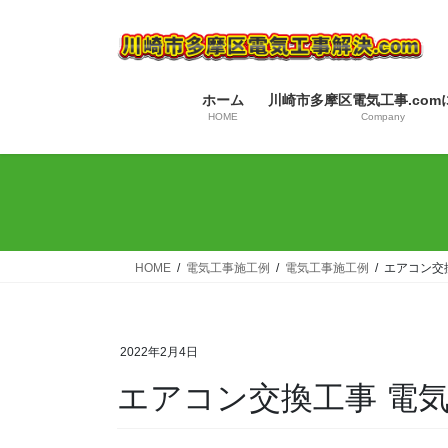
コ
ナ
ン
ビ
テ
ゲ
ン
ー
ホーム
川崎市多摩区電気工事.com
ツ
シ
HOME
Company
へ
ョ
ス
ン
キ
に
ッ
移
プ
動
HOME
電気工事施工例
電気工事施工例
エアコン交
2022年2月4日
エアコン交換工事 電気