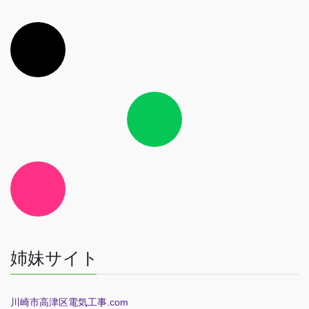
ア
イ
コ
ン
リ
ン
ク
ア
イ
コ
ン
リ
ン
ク
ア
イ
コ
ン
リ
ン
ク
姉妹サイト
川崎市高津区電気工事.com