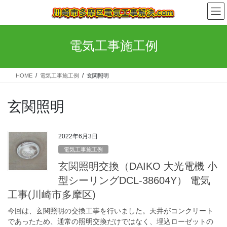
コ
ナ
ン
ビ
テ
ゲ
ン
ー
電気工事施工例
ツ
シ
へ
ョ
ス
ン
HOME
電気工事施工例
玄関照明
キ
に
ッ
移
プ
動
玄関照明
2022年6月3日
電気工事施工例
玄関照明交換（DAIKO 大光電機 小
型シーリングDCL-38604Y） 電気
工事(川崎市多摩区)
今回は、玄関照明の交換工事を行いました。天井がコンクリート
であったため、通常の照明交換だけではなく、埋込ローゼットの