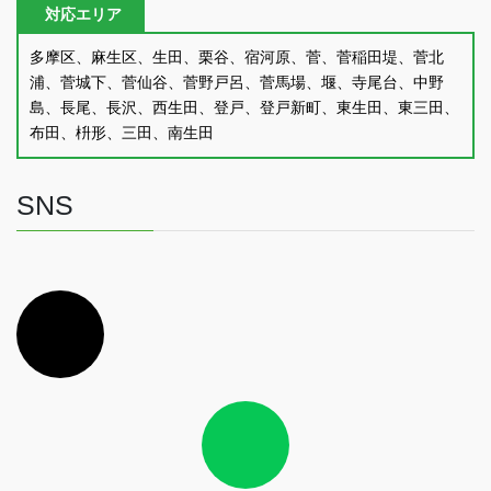
対応エリア
多摩区、麻生区、生田、栗谷、宿河原、菅、菅稲田堤、菅北
浦、菅城下、菅仙谷、菅野戸呂、菅馬場、堰、寺尾台、中野
島、長尾、長沢、西生田、登戸、登戸新町、東生田、東三田、
布田、枡形、三田、南生田
SNS
ア
イ
コ
ン
リ
ン
ク
ア
イ
コ
ン
リ
ン