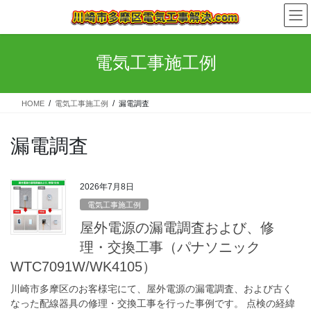
コ
ナ
ン
ビ
テ
ゲ
ン
ー
電気工事施工例
ツ
シ
へ
ョ
ス
ン
HOME
電気工事施工例
漏電調査
キ
に
ッ
移
プ
動
漏電調査
2026年7月8日
電気工事施工例
屋外電源の漏電調査および、修
理・交換工事（パナソニック
WTC7091W/WK4105）
川崎市多摩区のお客様宅にて、屋外電源の漏電調査、および古く
なった配線器具の修理・交換工事を行った事例です。 点検の経緯