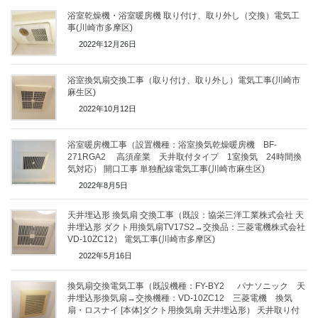
浴室乾燥機・浴室暖房機 取り付け、取り外し（交換）電気工
事(川崎市多摩区)
2022年12月26日
浴室換気扇交換工事（取り付け、取り外し）電気工事(川崎市
麻生区)
2022年10月12日
浴室暖房機工事（設置機種：浴室換気乾燥暖房機 BF-
271RGA2 高須産業 天井取付タイプ 1室換気 24時間換
気対応） 開口工事 単独配線電気工事(川崎市麻生区)
2022年8月5日
天井埋込形 換気扇 交換工事（既設：協栄三洋工業株式会社 天
井埋込形 ダクト用換気扇TV17S2→交換品：三菱電機株式会社
VD-10ZC12） 電気工事(川崎市多摩区)
2022年5月16日
換気扇交換電気工事（既設機種：FY-BY2 パナソニック 天
井埋込形換気扇→交換機種：VD-10ZC12 三菱電機 換気
扇・ロスナイ [本体]ダクト用換気扇 天井埋込形） 天井取り付