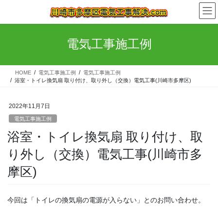
コ
ナ
ン
ビ
テ
ゲ
ン
ー
電気工事施工例
ツ
シ
へ
ョ
ス
ン
HOME
電気工事施工例
電気工事施工例
キ
に
浴室・トイレ換気扇 取り付け、取り外し（交換）電気工事(川崎市多摩区)
ッ
移
プ
動
2022年11月7日
電気工事施工例
浴室・トイレ換気扇 取り付け、取
り外し（交換）電気工事(川崎市多
摩区)
今回は「トイレの換気扇の電源が入らない」とのお問い合わせ。