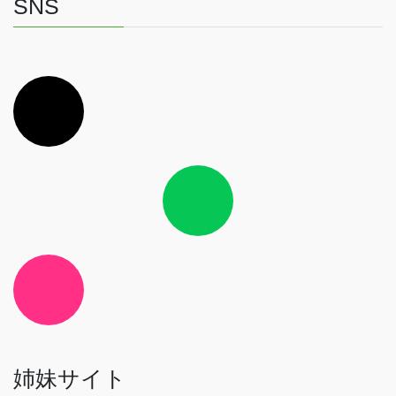
SNS
ア
イ
コ
ン
リ
ン
ク
ア
イ
コ
ン
リ
ン
ク
ア
イ
コ
ン
リ
ン
ク
姉妹サイト