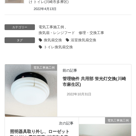
け トイレ(川崎市多摩区)
2022年4月13日
電気工事施工例
、
カテゴリー
換気扇・レンジフード 修理・交換工事
換気扇交換
浴室換気扇交換
タグ
トイレ換気扇交換
電気工事施工例
前の記事
管理物件 共用部 蛍光灯交換(川崎
市麻生区)
2022年10月31日
電気工事施工例
次の記事
照明器具取り外し、ローゼット