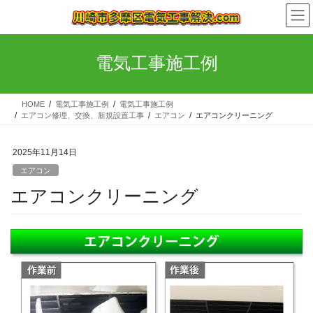
コ
ナ
ン
ビ
テ
ゲ
ン
ー
電気工事施工例
ツ
シ
へ
ョ
ス
ン
HOME
電気工事施工例
電気工事施工例
キ
に
エアコン修理、交換、新規設置工事
エアコン
エアコンクリーニング
ッ
移
プ
動
2025年11月14日
エアコン
エアコンクリーニング