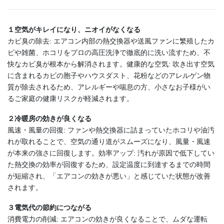
１空気がキレイになり、ニオイがなくなる
カビ臭の除去: エアコン内部の熱交換器や送風ファンに繁殖したカ
ビや雑菌、ホコリをプロの高圧洗浄で徹底的に洗い流すため、不
快なカビ臭が根本から解消されます。健康的な空気: 吹き出す空気
に含まれるカビの胞子やハウスダスト、花粉などのアレルゲン物
質が除去されるため、アレルギーや喘息の方、小さなお子様がい
るご家庭の健康リスクが軽減されます。
２冷暖房の効きが良くなる
風速・風量の回復: ファンや熱交換器に詰まっていたホコリや油汚
れが取れることで、空気の通り道がスムーズになり、風量・風速
が本来の強さに回復します。効率アップ: 汚れが原因で低下してい
た熱交換の効率が回復するため、設定温度に到達するまでの時間
が短縮され、「エアコンの効きが悪い」と感じていた状態が改善
されます。
３電気代の節約につながる
消費電力の削減: エアコンの効きが良くなることで、ムダな運転