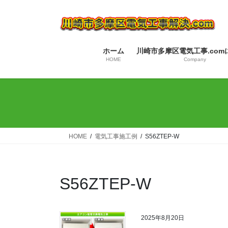
コ
ナ
ン
ビ
テ
ゲ
ン
ー
ホーム
川崎市多摩区電気工事.com
ツ
シ
HOME
Company
へ
ョ
ス
ン
キ
に
ッ
移
プ
動
HOME
電気工事施工例
S56ZTEP-W
S56ZTEP-W
2025年8月20日