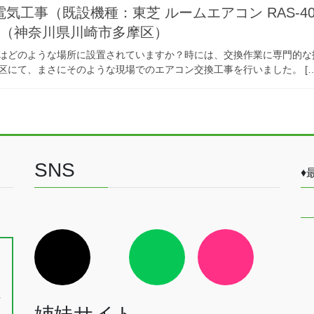
気工事（既設機種：東芝 ルームエアコン RAS-4
-W）（神奈川県川崎市多摩区）
はどのような場所に設置されていますか？時には、交換作業に専門的な
区にて、まさにそのような現場でのエアコン交換工事を行いました。 […
SNS
♦
ア
ア
ア
イ
イ
イ
、
コ
コ
コ
ン
ン
ン
戸
リ
リ
リ
ン
ン
ン
長
ク
ク
ク