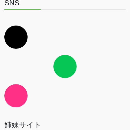
SNS
ア
イ
コ
ン
リ
ン
ク
ア
イ
コ
ン
リ
ン
ク
ア
イ
コ
ン
リ
ン
ク
姉妹サイト