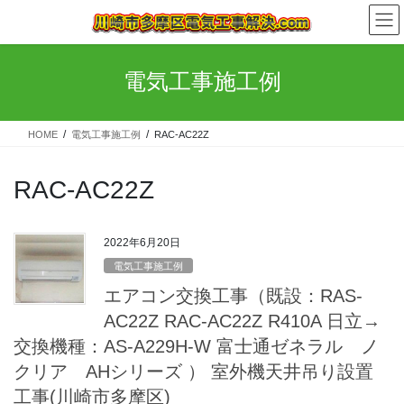
コ
ナ
ン
ビ
テ
ゲ
ン
ー
電気工事施工例
ツ
シ
へ
ョ
ス
ン
HOME
電気工事施工例
RAC-AC22Z
キ
に
ッ
移
プ
動
RAC-AC22Z
2022年6月20日
電気工事施工例
エアコン交換工事（既設：RAS-
AC22Z RAC-AC22Z R410A 日立→
交換機種：AS-A229H-W 富士通ゼネラル ノ
クリア AHシリーズ ） 室外機天井吊り設置
工事(川崎市多摩区)