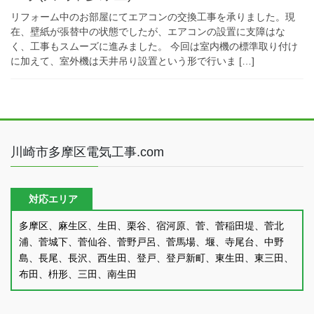
リフォーム中のお部屋にてエアコンの交換工事を承りました。現
在、壁紙が張替中の状態でしたが、エアコンの設置に支障はな
く、工事もスムーズに進みました。 今回は室内機の標準取り付け
に加えて、室外機は天井吊り設置という形で行いま […]
川崎市多摩区電気工事.com
対応エリア
多摩区、麻生区、生田、栗谷、宿河原、菅、菅稲田堤、菅北
浦、菅城下、菅仙谷、菅野戸呂、菅馬場、堰、寺尾台、中野
島、長尾、長沢、西生田、登戸、登戸新町、東生田、東三田、
布田、枡形、三田、南生田