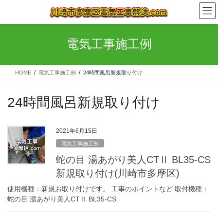
コ
ナ
ン
ビ
テ
ゲ
ン
ー
電気工事施工例
ツ
シ
へ
ョ
ス
ン
HOME
電気工事施工例
24時間風呂新規取り付け
キ
に
ッ
移
プ
動
24時間風呂新規取り付け
2021年6月15日
電気工事施工例
蛇の目 湯あがり美人CTⅡ BL35-CS
新規取り付け(川崎市多摩区)
使用機種：新規お取り付けです。 工事のポイントなど 取付機種：
蛇の目 湯あがり美人CTⅡ BL35-CS