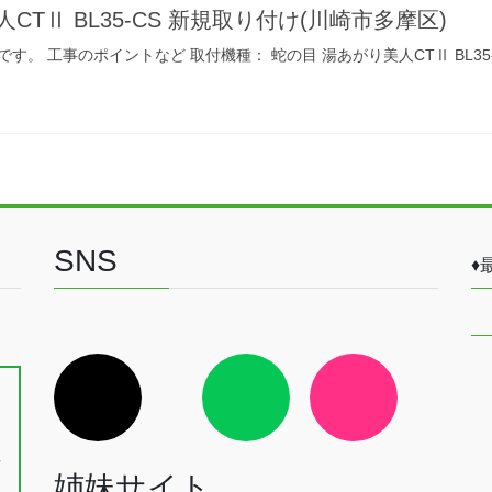
CTⅡ BL35-CS 新規取り付け(川崎市多摩区)
。 工事のポイントなど 取付機種： 蛇の目 湯あがり美人CTⅡ BL35-
SNS
♦
ア
ア
ア
イ
イ
イ
、
コ
コ
コ
ン
ン
ン
戸
リ
リ
リ
ン
ン
ン
長
ク
ク
ク
姉妹サイト