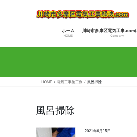
コ
ナ
ン
ビ
テ
ゲ
ン
ー
ホーム
川崎市多摩区電気工事.com
ツ
シ
HOME
Company
へ
ョ
ス
ン
キ
に
ッ
移
プ
動
HOME
電気工事施工例
風呂掃除
風呂掃除
2021年6月15日