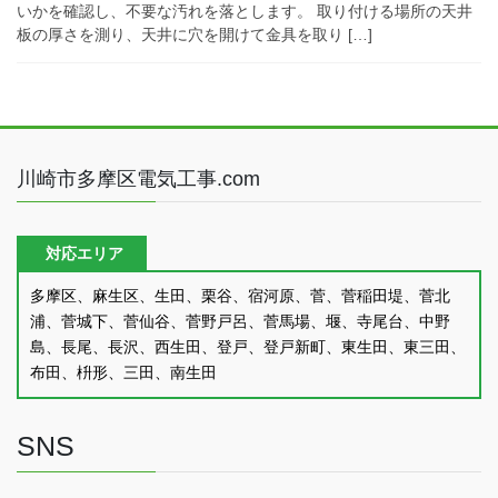
いかを確認し、不要な汚れを落とします。 取り付ける場所の天井
板の厚さを測り、天井に穴を開けて金具を取り […]
川崎市多摩区電気工事.com
対応エリア
多摩区、麻生区、生田、栗谷、宿河原、菅、菅稲田堤、菅北
浦、菅城下、菅仙谷、菅野戸呂、菅馬場、堰、寺尾台、中野
島、長尾、長沢、西生田、登戸、登戸新町、東生田、東三田、
布田、枡形、三田、南生田
SNS