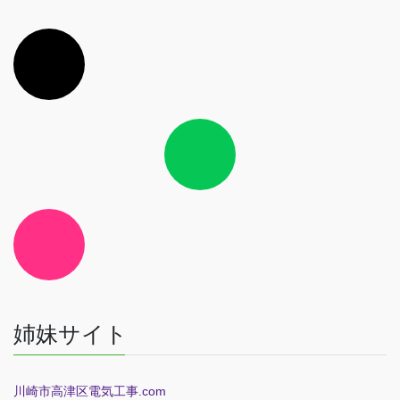
ア
イ
コ
ン
リ
ン
ク
ア
イ
コ
ン
リ
ン
ク
ア
イ
コ
ン
リ
ン
ク
姉妹サイト
川崎市高津区電気工事.com