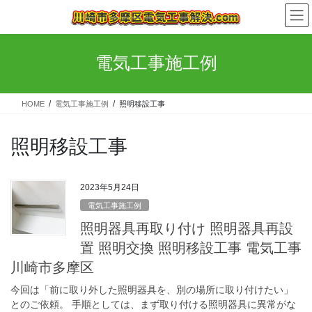
コ
ナ
ン
ビ
テ
ゲ
ン
ー
電気工事施工例
ツ
シ
へ
ョ
ス
ン
HOME
電気工事施工例
照明移設工事
キ
に
ッ
移
プ
動
照明移設工事
2023年5月24日
電気工事施工例
照明器具再取り付け 照明器具再設
置 照明交換 照明移設工事 電気工事
川崎市多摩区
今回は「前に取り外した照明器具を、別の場所に取り付けたい」
とのご依頼。 手順としては、まず取り付ける照明器具に異常がな