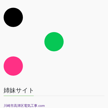
ア
イ
コ
ン
リ
ン
ク
ア
イ
コ
ン
リ
ン
ク
ア
イ
コ
ン
リ
ン
ク
姉妹サイト
川崎市高津区電気工事.com