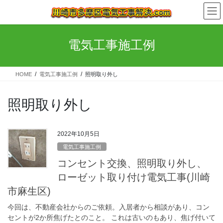
コ
ナ
ン
ビ
テ
ゲ
ン
ー
電気工事施工例
ツ
シ
へ
ョ
ス
ン
HOME
電気工事施工例
照明取り外し
キ
に
ッ
移
プ
動
照明取り外し
2022年10月5日
電気工事施工例
コンセント交換、照明取り外し、
ローゼット取り付け電気工事(川崎
市麻生区)
今回は、不動産会社からのご依頼。入居者から相談があり、コン
セントが2か所焦げたとのこと。 これは古いのもあり、焦げ付いて