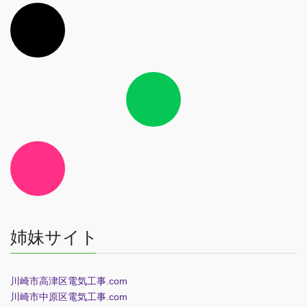
ア
イ
コ
ン
リ
ン
ク
ア
イ
コ
ン
リ
ン
ク
ア
イ
コ
ン
リ
ン
ク
姉妹サイト
川崎市高津区電気工事.com
川崎市中原区電気工事.com