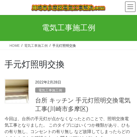
コ
ナ
ン
ビ
テ
ゲ
ン
ー
電気工事施工例
ツ
シ
へ
ョ
ス
ン
HOME
電気工事施工例
手元灯照明交換
キ
に
ッ
移
プ
動
手元灯照明交換
2022年2月28日
電気工事施工例
台所 キッチン 手元灯照明交換電気
工事(川崎市多摩区)
今回は、台所の手元灯が点かなくなったとのことで、照明交換電
気工事となりました。 このタイプにはいくつか種類があり、ひも
の有り無し、コンセントの有り無し など故障してしまったらどの