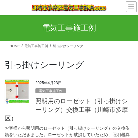
コ
ナ
ン
ビ
テ
ゲ
ン
ー
電気工事施工例
ツ
シ
へ
ョ
ス
ン
HOME
電気工事施工例
引っ掛けシーリング
キ
に
ッ
移
プ
動
引っ掛けシーリング
2025年4月23日
電気工事施工例
照明用のローゼット（引っ掛けシ
ーリング）交換工事（川崎市多摩
区）
お客様から照明用のローゼット（引っ掛けシーリング）の交換依
頼をいただきました。ローゼットが破損していたため、照明器具