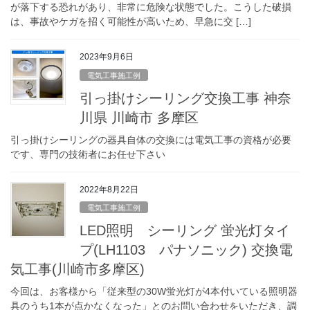
が落下する恐れがあり、非常に危険な状態でした。こうした破損
は、事故やケガを招く可能性が高いため、早急に交 […]
2023年9月6日
電気工事施工例
引っ掛けシーリング交換工事 神奈
川県 川崎市 多摩区
引っ掛けシーリングの器具自体の交換には電気工事の資格が必要
です、専門の技術者にお任せ下さい
2022年8月22日
電気工事施工例
LED照明 シーリング 蛍光灯タイ
プ(LH1103 パナソニック) 交換電
気工事(川崎市多摩区)
今回は、お客様から「従来型の30W蛍光灯が4本付いている照明器
具のうち1本が点かなくなった」とのお問い合わせをいただき、調