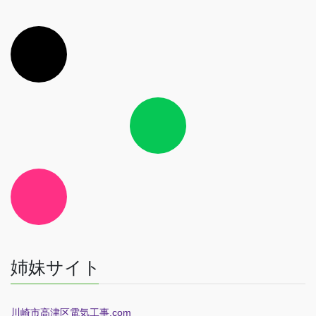
ア
イ
コ
ン
リ
ン
ク
ア
イ
コ
ン
リ
ン
ク
ア
イ
コ
ン
リ
ン
ク
姉妹サイト
川崎市高津区電気工事.com