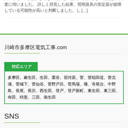
査に伺いました。 詳しく拝見した結果、照明器具の安定器が故障
している可能性が高いと判断しました。し […]
川崎市多摩区電気工事.com
対応エリア
多摩区、麻生区、生田、栗谷、宿河原、菅、菅稲田堤、菅北
浦、菅城下、菅仙谷、菅野戸呂、菅馬場、堰、寺尾台、中野
島、長尾、長沢、西生田、登戸、登戸新町、東生田、東三田、
布田、枡形、三田、南生田
SNS