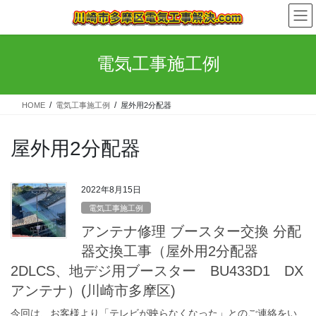
コ
ナ
ン
ビ
テ
ゲ
ン
ー
電気工事施工例
ツ
シ
へ
ョ
ス
ン
HOME
電気工事施工例
屋外用2分配器
キ
に
ッ
移
プ
動
屋外用2分配器
2022年8月15日
電気工事施工例
アンテナ修理 ブースター交換 分配
器交換工事（屋外用2分配器
2DLCS、地デジ用ブースター BU433D1 DX
アンテナ）(川崎市多摩区)
今回は、お客様より「テレビが映らなくなった」とのご連絡をい