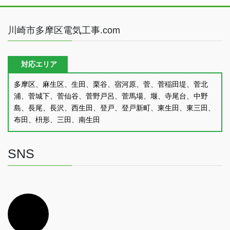
川崎市多摩区電気工事.com
対応エリア
多摩区、麻生区、生田、栗谷、宿河原、菅、菅稲田堤、菅北
浦、菅城下、菅仙谷、菅野戸呂、菅馬場、堰、寺尾台、中野
島、長尾、長沢、西生田、登戸、登戸新町、東生田、東三田、
布田、枡形、三田、南生田
SNS
ア
イ
コ
ン
リ