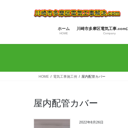
コ
ナ
ン
ビ
テ
ゲ
ン
ー
ホーム
川崎市多摩区電気工事.com
ツ
シ
HOME
Company
へ
ョ
ス
ン
キ
に
ッ
移
プ
動
HOME
電気工事施工例
屋内配管カバー
屋内配管カバー
2022年8月26日