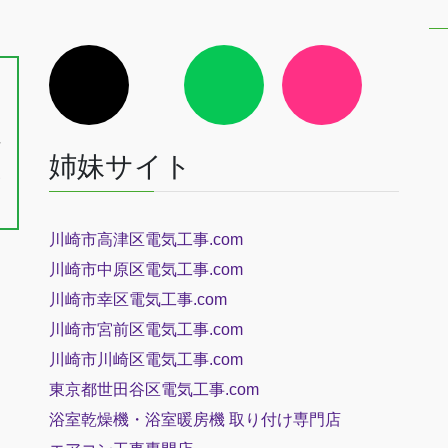
ア
ア
ア
イ
イ
イ
、
コ
コ
コ
ン
ン
ン
戸
リ
リ
リ
ン
ン
ン
長
ク
ク
ク
姉妹サイト
三
川崎市高津区電気工事.com
川崎市中原区電気工事.com
川崎市幸区電気工事.com
川崎市宮前区電気工事.com
川崎市川崎区電気工事.com
東京都世田谷区電気工事.com
浴室乾燥機・浴室暖房機 取り付け専門店