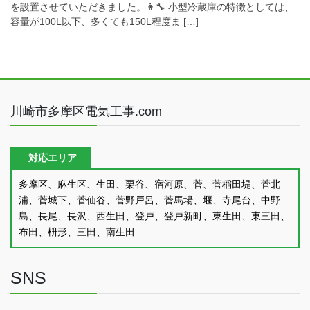
を設置させていただきました。👨‍🔧 小型冷蔵庫の特徴としては、
容量が100L以下、多くても150L程度ま […]
川崎市多摩区電気工事.com
対応エリア
多摩区、麻生区、生田、栗谷、宿河原、菅、菅稲田堤、菅北
浦、菅城下、菅仙谷、菅野戸呂、菅馬場、堰、寺尾台、中野
島、長尾、長沢、西生田、登戸、登戸新町、東生田、東三田、
布田、枡形、三田、南生田
SNS