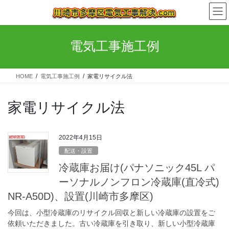
コ
ナ
ン
ビ
テ
ゲ
ン
ー
電気工事施工例
ツ
シ
へ
ョ
ス
ン
HOME
電気工事施工例
家電リサイクル法
キ
に
ッ
移
プ
動
家電リサイクル法
2022年4月15日
配送・設置
冷蔵庫お届け(パナソニック45L パ
ーソナルノンフロン冷蔵庫(直冷式)
NR-A50D)、設置(川崎市多摩区)
今回は、小型冷蔵庫のリサイクル回収と新しい冷蔵庫の設置をご
依頼いただきました。古い冷蔵庫を引き取り、新しい小型冷蔵庫