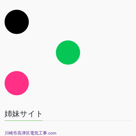
ア
イ
コ
ン
リ
ン
ク
ア
イ
コ
ン
リ
ン
ク
ア
イ
コ
ン
リ
ン
ク
姉妹サイト
川崎市高津区電気工事.com