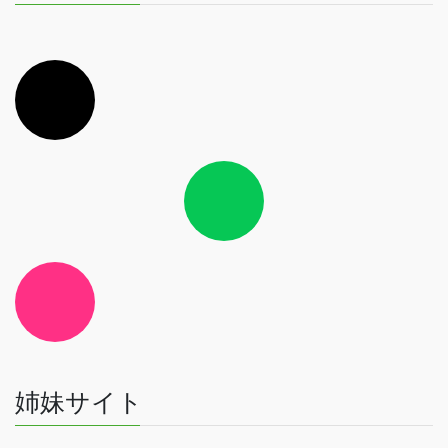
ア
イ
コ
ン
リ
ン
ク
ア
イ
コ
ン
リ
ン
ク
ア
イ
コ
ン
リ
ン
ク
姉妹サイト