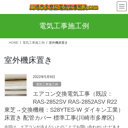
コ
ナ
ン
ビ
テ
ゲ
ン
ー
電気工事施工例
ツ
シ
へ
ョ
ス
ン
HOME
電気工事施工例
室外機床置き
キ
に
ッ
移
プ
動
室外機床置き
2022年5月9日
電気工事施工例
エアコン交換電気工事（既設：
RAS-2852SV RAS-2852ASV R22
東芝→交換機種：S28YTES-W ダイキン工業）
床置き 配管カバー 標準工事(川崎市多摩区)
今回は、エアコンが冷えないとのことでお問い合わせいただきま