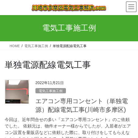
コ
ナ
ン
ビ
テ
ゲ
ン
ー
電気工事施工例
ツ
シ
へ
ョ
ス
ン
HOME
電気工事施工例
単独電源配線電気工事
キ
に
ッ
移
プ
動
単独電源配線電気工事
2022年11月21日
電気工事施工例
エアコン専用コンセント（単独電
源）配線電気工事(川崎市多摩区)
今回は、近年問合せの多い『エアコン専用コンセント』のご依頼
でした。 依頼元は、物件オーナー様からでしたが、入居者がエア
コン設置を量販店などに依頼した際に、取り付けをしてもらえな