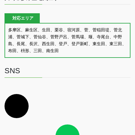
対応エリア
多摩区、麻生区、生田、栗谷、宿河原、菅、菅稲田堤、菅北
浦、菅城下、菅仙谷、菅野戸呂、菅馬場、堰、寺尾台、中野
島、長尾、長沢、西生田、登戸、登戸新町、東生田、東三田、
布田、枡形、三田、南生田
SNS
ア
イ
コ
ン
リ
ン
ク
ア
イ
コ