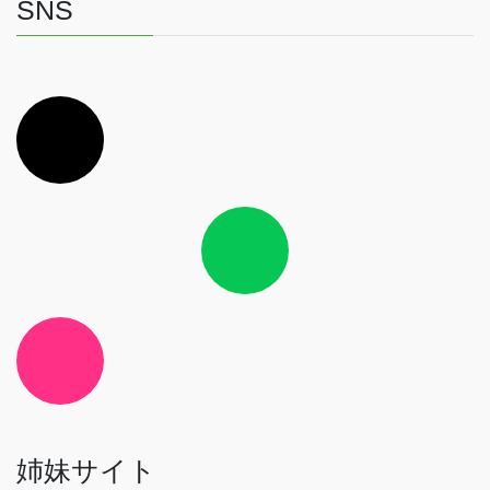
SNS
ア
イ
コ
ン
リ
ン
ク
ア
イ
コ
ン
リ
ン
ク
ア
イ
コ
ン
リ
ン
ク
姉妹サイト