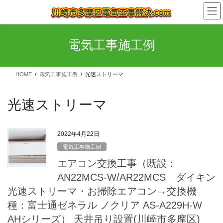
コ
ナ
ン
ビ
テ
ゲ
ン
ー
電気工事施工例
ツ
シ
へ
ョ
ス
ン
HOME
電気工事施工例
光速ストリーマ
キ
に
ッ
移
プ
動
光速ストリーマ
2022年4月22日
電気工事施工例
エアコン交換工事（既設：
AN22MCS-W/AR22MCS ダイキン
光速ストリーマ・お掃除エアコン→交換機
種：富士通ゼネラル ノクリア AS-A229H-W
AHシリーズ） 天井吊り設置(川崎市多摩区)