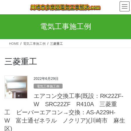
コ
ナ
ン
ビ
テ
ゲ
ン
ー
電気工事施工例
ツ
シ
へ
ョ
ス
ン
HOME
電気工事施工例
三菱重工
キ
に
ッ
移
プ
動
三菱重工
2022年6月29日
電気工事施工例
エアコン交換工事(既設：RK22ZF-
W SRC22ZF R410A 三菱重
工 ビーバーエアコン→交換：AS-A229H-
W 富士通ゼネラル ノクリア)(川崎市 麻生
区)