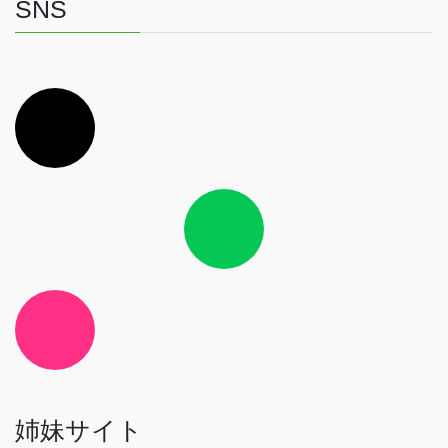
SNS
ア
イ
コ
ン
リ
ン
ク
ア
イ
コ
ン
リ
ン
ク
ア
イ
コ
ン
リ
ン
ク
姉妹サイト