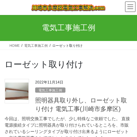
コ
ナ
ン
ビ
テ
ゲ
ン
ー
電気工事施工例
ツ
シ
へ
ョ
ス
ン
HOME
電気工事施工例
ローゼット取り付け
キ
に
ッ
移
プ
動
ローゼット取り付け
2022年11月14日
電気工事施工例
照明器具取り外し、ローゼット取
り付け 電気工事(川崎市多摩区)
今回は、照明交換工事でしたが、少し特殊なご依頼でした。 直接
電源接続タイプに照明器具が取り付けられているところを、市販
されているシーリングタイプが取り付け出来るようにローゼット