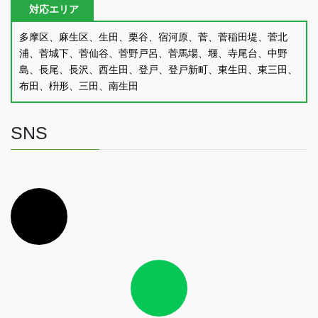
対応エリア
多摩区、麻生区、生田、栗谷、宿河原、菅、菅稲田堤、菅北
浦、菅城下、菅仙谷、菅野戸呂、菅馬場、堰、寺尾台、中野
島、長尾、長沢、西生田、登戸、登戸新町、東生田、東三田、
布田、枡形、三田、南生田
SNS
ア
イ
コ
ン
リ
ン
ク
ア
イ
コ
ン
リ
ン