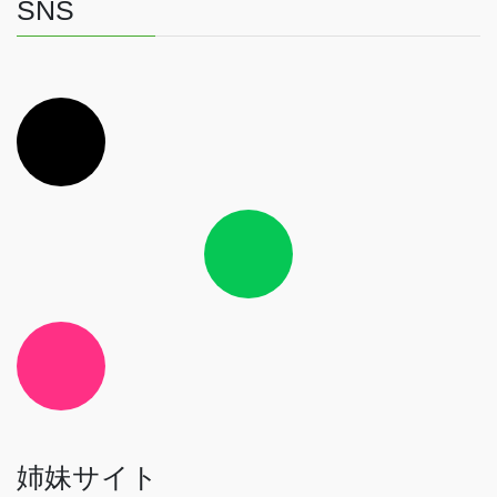
SNS
ア
イ
コ
ン
リ
ン
ク
ア
イ
コ
ン
リ
ン
ク
ア
イ
コ
ン
リ
ン
ク
姉妹サイト