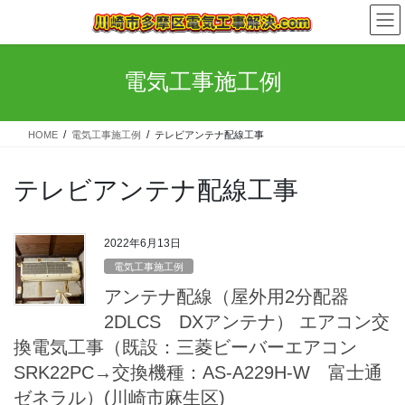
コ
ナ
ン
ビ
テ
ゲ
ン
ー
電気工事施工例
ツ
シ
へ
ョ
ス
ン
HOME
電気工事施工例
テレビアンテナ配線工事
キ
に
ッ
移
プ
動
テレビアンテナ配線工事
2022年6月13日
電気工事施工例
アンテナ配線（屋外用2分配器
2DLCS DXアンテナ） エアコン交
換電気工事（既設：三菱ビーバーエアコン
SRK22PC→交換機種：AS-A229H-W 富士通
ゼネラル）(川崎市麻生区)