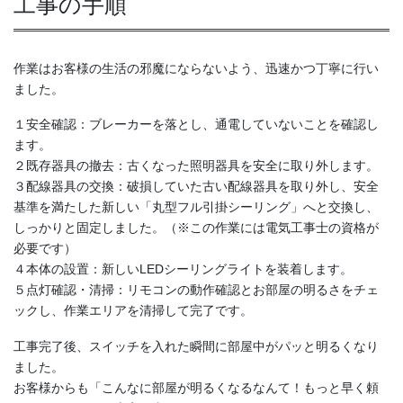
工事の手順
作業はお客様の生活の邪魔にならないよう、迅速かつ丁寧に行い
ました。
１安全確認：ブレーカーを落とし、通電していないことを確認し
ます。
２既存器具の撤去：古くなった照明器具を安全に取り外します。
３配線器具の交換：破損していた古い配線器具を取り外し、安全
基準を満たした新しい「丸型フル引掛シーリング」へと交換し、
しっかりと固定しました。（※この作業には電気工事士の資格が
必要です）
４本体の設置：新しいLEDシーリングライトを装着します。
５点灯確認・清掃：リモコンの動作確認とお部屋の明るさをチェ
ックし、作業エリアを清掃して完了です。
工事完了後、スイッチを入れた瞬間に部屋中がパッと明るくなり
ました。
お客様からも「こんなに部屋が明るくなるなんて！もっと早く頼