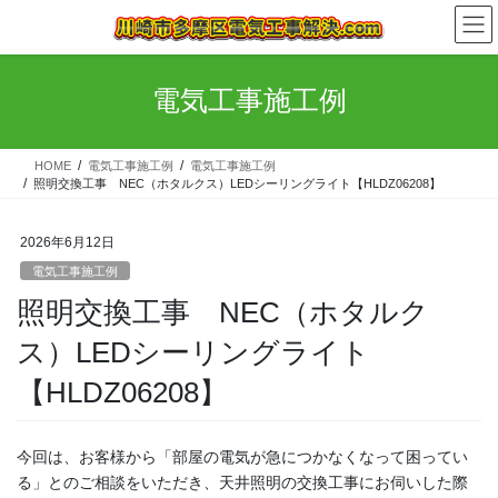
コ
ナ
ン
ビ
テ
ゲ
ン
ー
電気工事施工例
ツ
シ
へ
ョ
ス
ン
HOME
電気工事施工例
電気工事施工例
キ
に
照明交換工事 NEC（ホタルクス）LEDシーリングライト【HLDZ06208】
ッ
移
プ
動
2026年6月12日
電気工事施工例
照明交換工事 NEC（ホタルク
ス）LEDシーリングライト
【HLDZ06208】
今回は、お客様から「部屋の電気が急につかなくなって困ってい
る」とのご相談をいただき、天井照明の交換工事にお伺いした際