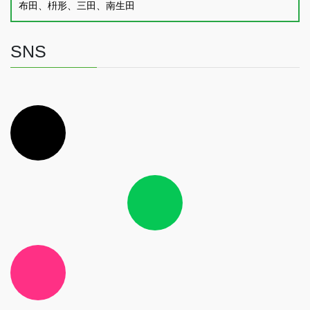
布田、枡形、三田、南生田
SNS
ア
イ
コ
ン
リ
ン
ク
ア
イ
コ
ン
リ
ン
ク
ア
イ
コ
ン
リ
ン
ク