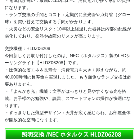
・電気代が高い：最新のLEDに比べ、消費電力が多く家計の負担
になります。
・ランプ交換の手間とコスト：定期的に蛍光管や点灯管（グロー
球）を買い替えて交換する手間がかかります。
・火災などの安全リスク：10年以上経過した器具は内部の配線が
劣化しており、発熱や故障のリスクが高まります。
交換機種：HLDZ06208
今回新しくお取り付けしたのは、NEC（ホタルクス）製のLEDシ
ーリングライト【HLDZ06208】です。
・圧倒的な省エネ＆長寿命：消費電力を大きく抑えながら、約
40,000時間の長寿命を実現しました。もう面倒なランプ交換は必
要ありません。
・「よみかき光」機能：文字がはっきりと見やすくなる光を搭
載。お子様のお勉強や、読書、スマートフォンの操作が快適にな
ります。
・すっきりした薄型デザイン：天井が広く感じられ、お部屋全体
が開放的な空間になります。