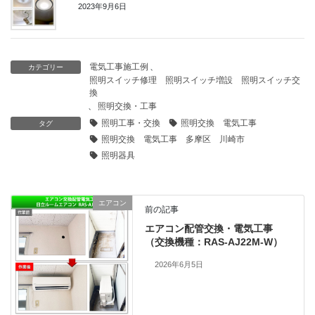
2023年9月6日
電気工事施工例
、
カテゴリー
照明スイッチ修理 照明スイッチ増設 照明スイッチ交
換
、
照明交換・工事
照明工事・交換
照明交換 電気工事
タグ
照明交換 電気工事 多摩区 川崎市
照明器具
エアコン
前の記事
エアコン配管交換・電気工事
（交換機種：RAS-AJ22M-W）
2026年6月5日