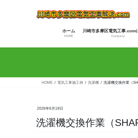
コ
ナ
ン
ビ
テ
ゲ
ン
ー
ホーム
川崎市多摩区電気工事.com
ツ
シ
HOME
Company
へ
ョ
ス
ン
キ
に
ッ
移
プ
動
HOME
電気工事施工例
洗濯機
洗濯機交換作業（SHA
2026年6月19日
洗濯機交換作業（SHAR