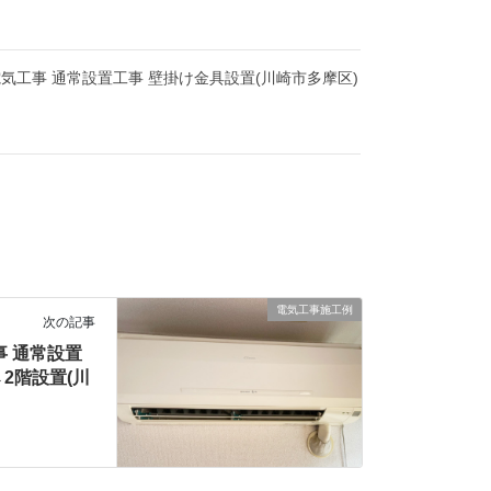
気工事 通常設置工事 壁掛け金具設置(川崎市多摩区)
電気工事施工例
次の記事
事 通常設置
→2階設置(川