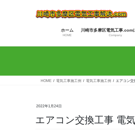
コ
ナ
ン
ビ
テ
ゲ
ン
ー
ホーム
川崎市多摩区電気工事.com
ツ
シ
HOME
Company
へ
ョ
ス
ン
キ
に
ッ
移
プ
動
HOME
電気工事施工例
電気工事施工例
エアコン交
2022年1月24日
エアコン交換工事 電気