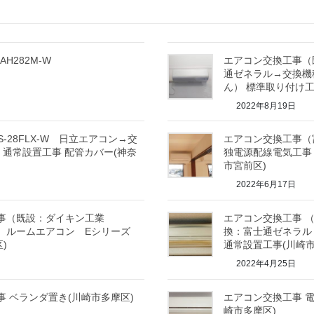
H282M-W
エアコン交換工事（既設
通ゼネラル→交換機種
ん） 標準取り付け工
2022年8月19日
-28FLX-W 日立エアコン→交
エアコン交換工事（富士
 ） 通常設置工事 配管カバー(神奈
独電源配線電気工事（
市宮前区)
2022年6月17日
工事（既設：ダイキン工業
エアコン交換工事 （既
工業 ルームエアコン Eシリーズ
換：富士通ゼネラル 
)
通常設置工事(川崎市
2022年4月25日
事 ベランダ置き(川崎市多摩区)
エアコン交換工事 電
崎市多摩区)